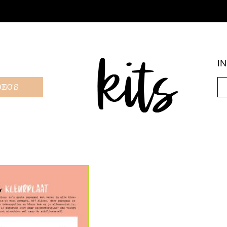
I
DEO'S