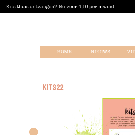
Kits thuis ontvangen? Nu voor 4,10 per maand
HOME
NIEUWS
VI
Kits22