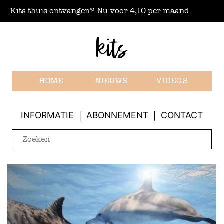
Kits thuis ontvangen? Nu voor 4,10 per maand
HOME
NIEUWS
VIDEO'S
INFORMATIE
ABONNEMENT
CONTACT
|
|