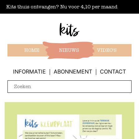
Kits thuis ontvangen? Nu voor 4,10 per maand
HOME
NIEUWS
VIDEO'S
INFORMATIE
ABONNEMENT
CONTACT
|
|