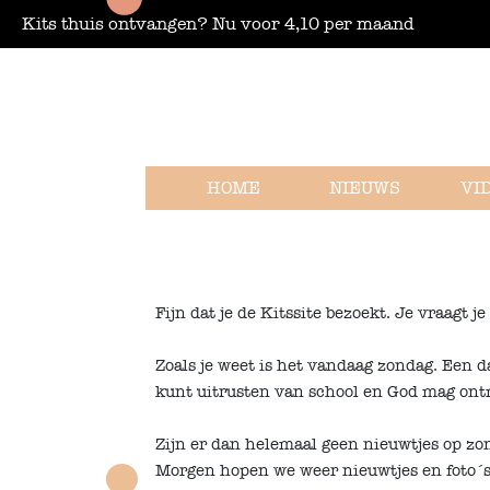
Kits thuis ontvangen? Nu voor 4,10 per maand
HOME
NIEUWS
VI
Fijn dat je de Kitssite bezoekt. Je vraagt 
Zoals je weet is het vandaag zondag. Een d
kunt uitrusten van school en God mag ont
Zijn er dan helemaal geen nieuwtjes op zo
Morgen hopen we weer nieuwtjes en foto´s o