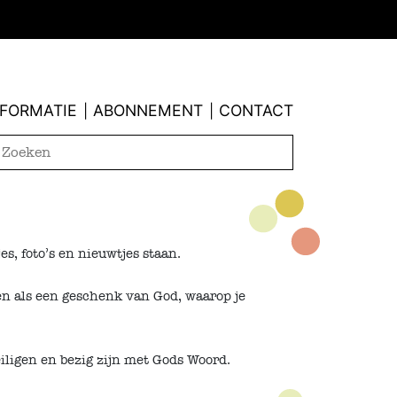
NFORMATIE
ABONNEMENT
CONTACT
|
|
s, foto’s en nieuwtjes staan.
ien als een geschenk van God, waarop je
iligen en bezig zijn met Gods Woord.