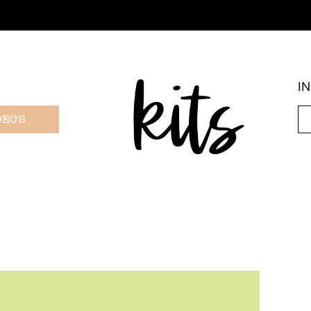
I
DEO'S