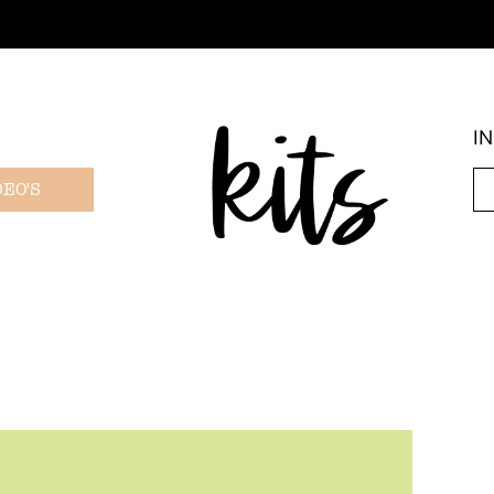
I
DEO'S