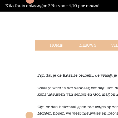
Kits thuis ontvangen? Nu voor 4,10 per maand
HOME
NIEUWS
VI
Fijn dat je de Kitssite bezoekt. Je vraagt 
Zoals je weet is het vandaag zondag. Een d
kunt uitrusten van school en God mag ont
Zijn er dan helemaal geen nieuwtjes op zo
Morgen hopen we weer nieuwtjes en foto´s o