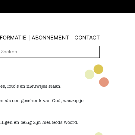
NFORMATIE
ABONNEMENT
CONTACT
|
|
s, foto’s en nieuwtjes staan.
ien als een geschenk van God, waarop je
iligen en bezig zijn met Gods Woord.