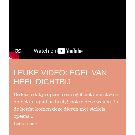
LEUKE VIDEO: EGEL VAN
HEEL DICHTBIJ
De kans dat je opeens een egel ziet oversteken
op het fietspad, is heel groot in deze weken. In
de herfst komen deze dieren met stekels
opeens...
Lees meer