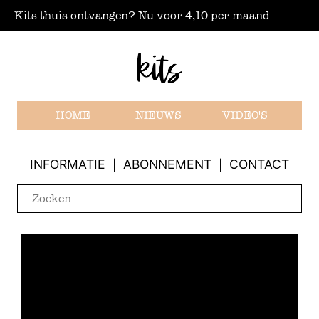
Kits thuis ontvangen? Nu voor 4,10 per maand
HOME
NIEUWS
VIDEO'S
INFORMATIE
ABONNEMENT
CONTACT
|
|